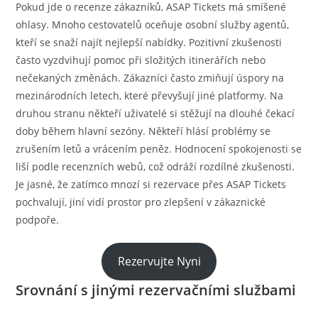
Pokud jde o recenze zákazníků, ASAP Tickets má smíšené
ohlasy. Mnoho cestovatelů oceňuje osobní služby agentů,
kteří se snaží najít nejlepší nabídky. Pozitivní zkušenosti
často vyzdvihují pomoc při složitých itinerářích nebo
nečekaných změnách. Zákazníci často zmiňují úspory na
mezinárodních letech, které převyšují jiné platformy. Na
druhou stranu někteří uživatelé si stěžují na dlouhé čekací
doby během hlavní sezóny. Někteří hlásí problémy se
zrušením letů a vrácením peněz. Hodnocení spokojenosti se
liší podle recenzních webů, což odráží rozdílné zkušenosti.
Je jasné, že zatímco mnozí si rezervace přes ASAP Tickets
pochvalují, jiní vidí prostor pro zlepšení v zákaznické
podpoře.
Rezervujte Nyni
Srovnání s jinými rezervačními službami