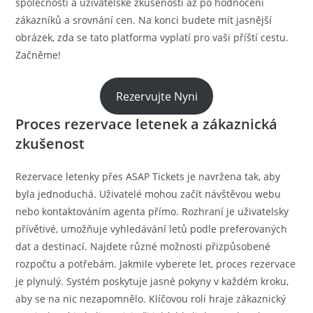
společnosti a uživatelské zkušenosti až po hodnocení
zákazníků a srovnání cen. Na konci budete mít jasnější
obrázek, zda se tato platforma vyplatí pro vaši příští cestu.
Začněme!
Rezervujte Nyni
Proces rezervace letenek a zákaznická
zkušenost
Rezervace letenky přes ASAP Tickets je navržena tak, aby
byla jednoduchá. Uživatelé mohou začít návštěvou webu
nebo kontaktováním agenta přímo. Rozhraní je uživatelsky
přívětivé, umožňuje vyhledávání letů podle preferovaných
dat a destinací. Najdete různé možnosti přizpůsobené
rozpočtu a potřebám. Jakmile vyberete let, proces rezervace
je plynulý. Systém poskytuje jasné pokyny v každém kroku,
aby se na nic nezapomnělo. Klíčovou roli hraje zákaznický