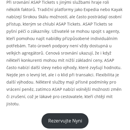
Při srovnání ASAP Tickets s jinými službami hraje roli
několik faktorů. Tradiční platformy jako Expedia nebo Kayak
nabízejí širokou škálu možností, ale často postrádají osobní
přístup, kterým se chlubí ASAP Tickets. ASAP Tickets se
pyšní péčí o zákazníky. Uživatelé se mohou spojit s agenty,
kteří pomohou najít nabídky přizpůsobené individuálním
potřebám. Tato úroveň podpory není vždy dostupná u
velkých agregátorů. Cenová srovnání ukazují, že i když
někteří konkurenti mohou mít nižší základní ceny, ASAP
často nabízí další slevy nebo výhody, které zvyšují hodnotu.
Nejde jen o levný let, ale i o klid při transakci. Flexibilita je
další výhodou. Některé služby mají přísné podmínky pro
vrácení peněz, zatímco ASAP nabízí volnější možnosti změn
či zrušení, což je lákavé pro cestovatele, kteří chtějí mít
jistotu.
Rezervujte Nyni