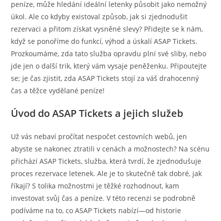
peníze, může hledání ideální letenky působit jako nemožný
úkol. Ale co kdyby existoval způsob, jak si zjednodušit
rezervaci a přitom získat vysněné slevy? Přidejte se k nám,
když se ponoříme do funkcí, výhod a úskalí ASAP Tickets.
Prozkoumáme, zda tato služba opravdu plní své sliby, nebo
jde jen o další trik, který vám vysaje peněženku. Připoutejte
se; je čas zjistit, zda ASAP Tickets stojí za váš drahocenný
čas a těžce vydělané peníze!
Úvod do ASAP Tickets a jejich služeb
Už vás nebaví pročítat nespočet cestovních webů, jen
abyste se nakonec ztratili v cenách a možnostech? Na scénu
přichází ASAP Tickets, služba, která tvrdí, že zjednodušuje
proces rezervace letenek. Ale je to skutečně tak dobré, jak
říkají? S tolika možnostmi je těžké rozhodnout, kam
investovat svůj čas a peníze. V této recenzi se podrobně
podíváme na to, co ASAP Tickets nabízí—od historie