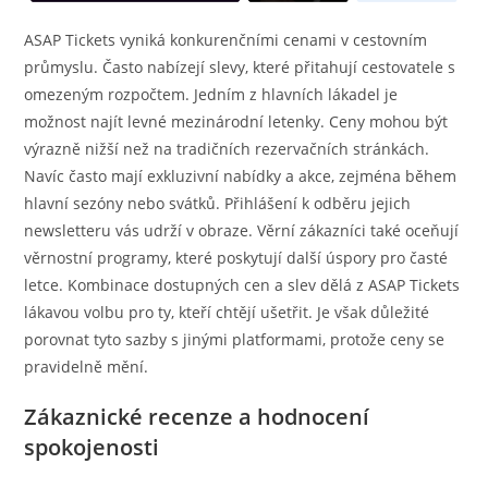
ASAP Tickets vyniká konkurenčními cenami v cestovním
průmyslu. Často nabízejí slevy, které přitahují cestovatele s
omezeným rozpočtem. Jedním z hlavních lákadel je
možnost najít levné mezinárodní letenky. Ceny mohou být
výrazně nižší než na tradičních rezervačních stránkách.
Navíc často mají exkluzivní nabídky a akce, zejména během
hlavní sezóny nebo svátků. Přihlášení k odběru jejich
newsletteru vás udrží v obraze. Věrní zákazníci také oceňují
věrnostní programy, které poskytují další úspory pro časté
letce. Kombinace dostupných cen a slev dělá z ASAP Tickets
lákavou volbu pro ty, kteří chtějí ušetřit. Je však důležité
porovnat tyto sazby s jinými platformami, protože ceny se
pravidelně mění.
Zákaznické recenze a hodnocení
spokojenosti