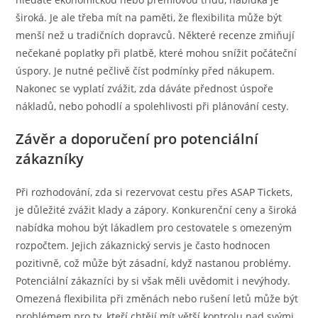
široká. Je ale třeba mít na paměti, že flexibilita může být
menší než u tradičních dopravců. Některé recenze zmiňují
nečekané poplatky při platbě, které mohou snížit počáteční
úspory. Je nutné pečlivě číst podmínky před nákupem.
Nakonec se vyplatí zvážit, zda dáváte přednost úspoře
nákladů, nebo pohodlí a spolehlivosti při plánování cesty.
Závěr a doporučení pro potenciální
zákazníky
Při rozhodování, zda si rezervovat cestu přes ASAP Tickets,
je důležité zvážit klady a zápory. Konkurenční ceny a široká
nabídka mohou být lákadlem pro cestovatele s omezeným
rozpočtem. Jejich zákaznický servis je často hodnocen
pozitivně, což může být zásadní, když nastanou problémy.
Potenciální zákazníci by si však měli uvědomit i nevýhody.
Omezená flexibilita při změnách nebo rušení letů může být
problémem pro ty, kteří chtějí mít větší kontrolu nad svými