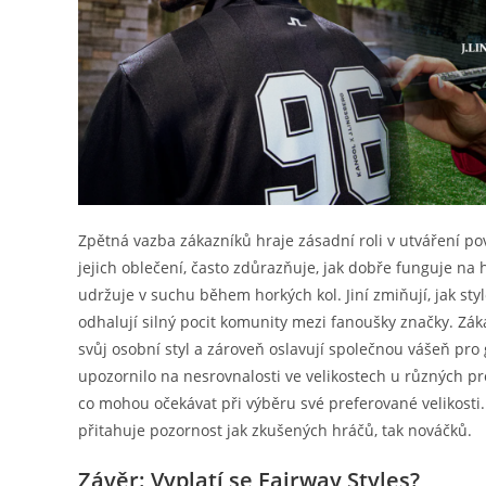
Zpětná vazba zákazníků hraje zásadní roli v utváření pov
jejich oblečení, často zdůrazňuje, jak dobře funguje na hř
udržuje v suchu během horkých kol. Jiní zmiňují, jak sty
odhalují silný pocit komunity mezi fanoušky značky. Zákaz
svůj osobní styl a zároveň oslavují společnou vášeň pro 
upozornilo na nesrovnalosti ve velikostech u různých p
co mohou očekávat při výběru své preferované velikosti. 
přitahuje pozornost jak zkušených hráčů, tak nováčků.
Závěr: Vyplatí se Fairway Styles?