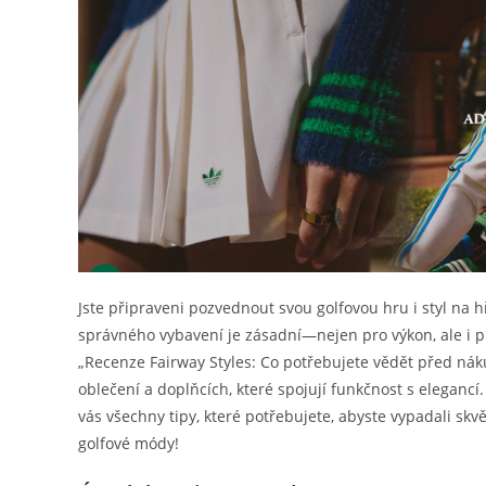
Jste připraveni pozvednout svou golfovou hru i styl na hř
správného vybavení je zásadní—nejen pro výkon, ale i 
„Recenze Fairway Styles: Co potřebujete vědět před ná
oblečení a doplňcích, které spojují funkčnost s elegan
vás všechny tipy, které potřebujete, abyste vypadali skv
golfové módy!