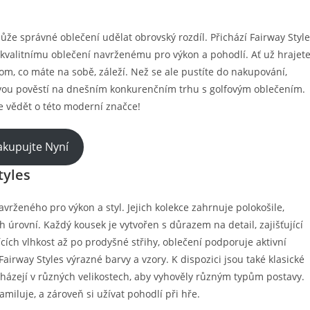
může správné oblečení udělat obrovský rozdíl. Přichází Fairway Styl
y kvalitnímu oblečení navrženému pro výkon a pohodlí. Ať už hrajet
om, co máte na sobě, záleží. Než se ale pustíte do nakupování,
a svou pověstí na dnešním konkurenčním trhu s golfovým oblečením.
e vědět o této moderní značce!
kupujte Nyní
tyles
avrženého pro výkon a styl. Jejich kolekce zahrnuje polokošile,
ch úrovní. Každý kousek je vytvořen s důrazem na detail, zajišťující
cích vlhkost až po prodyšné střihy, oblečení podporuje aktivní
zí Fairway Styles výrazné barvy a vzory. K dispozici jsou také klasické
icházejí v různých velikostech, aby vyhověly různým typům postavy.
amiluje, a zároveň si užívat pohodlí při hře.