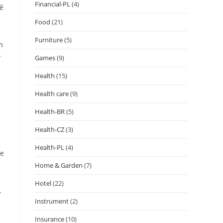
Financial-PL
(4)
vě
Food
(21)
Furniture
(5)
m
y
Games
(9)
Health
(15)
Health care
(9)
Health-BR
(5)
Health-CZ
(3)
Health-PL
(4)
Je
Home & Garden
(7)
Hotel
(22)
.
Instrument
(2)
Insurance
(10)