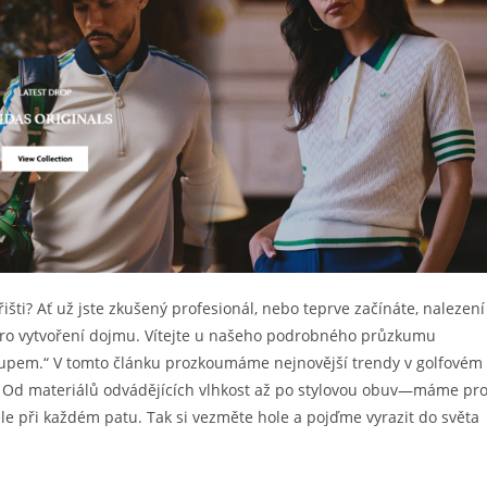
išti? Ať už jste zkušený profesionál, nebo teprve začínáte, nalezení
pro vytvoření dojmu. Vítejte u našeho podrobného průzkumu
kupem.“ V tomto článku prozkoumáme nejnovější trendy v golfovém
cí. Od materiálů odvádějících vlhkost až po stylovou obuv—máme pr
ěle při každém patu. Tak si vezměte hole a pojďme vyrazit do světa