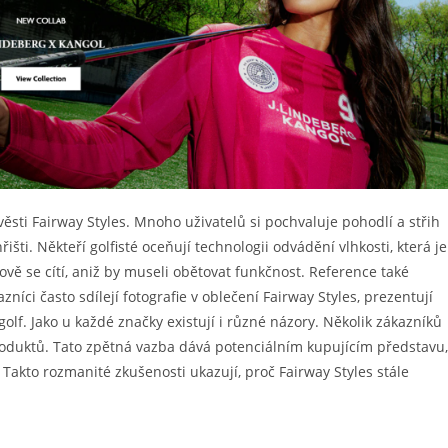
ěsti Fairway Styles. Mnoho uživatelů si pochvaluje pohodlí a střih
išti. Někteří golfisté oceňují technologii odvádění vlhkosti, která je
lově se cítí, aniž by museli obětovat funkčnost. Reference také
níci často sdílejí fotografie v oblečení Fairway Styles, prezentují
golf. Jako u každé značky existují i různé názory. Několik zákazníků
roduktů. Tato zpětná vazba dává potenciálním kupujícím představu,
Takto rozmanité zkušenosti ukazují, proč Fairway Styles stále