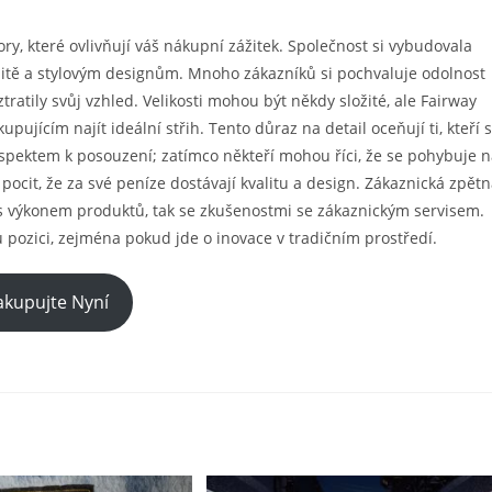
tory, které ovlivňují váš nákupní zážitek. Společnost si vybudovala
litě a stylovým designům. Mnoho zákazníků si pochvaluje odolnost
ztratily svůj vzhled. Velikosti mohou být někdy složité, ale Fairway
jícím najít ideální střih. Tento důraz na detail oceňují ti, kteří s
 aspektem k posouzení; zatímco někteří mohou říci, že se pohybuje 
pocit, že za své peníze dostávají kvalitu a design. Zákaznická zpět
 s výkonem produktů, tak se zkušenostmi se zákaznickým servisem.
u pozici, zejména pokud jde o inovace v tradičním prostředí.
kupujte Nyní