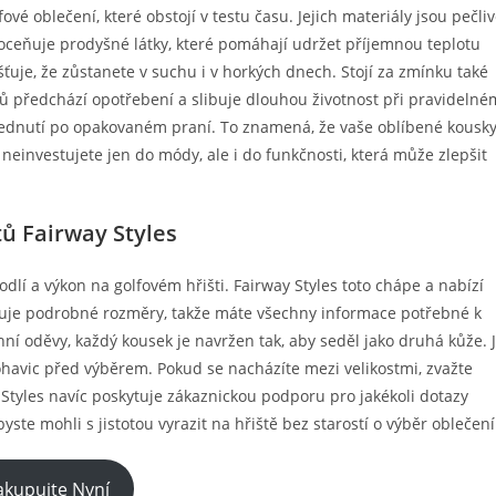
ové oblečení, které obstojí v testu času. Jejich materiály jsou pečli
 oceňuje prodyšné látky, které pomáhají udržet příjemnou teplotu
ťuje, že zůstanete v suchu i v horkých dnech. Stojí za zmínku také
vů předchází opotřebení a slibuje dlouhou životnost při pravidelné
blednutí po opakovaném praní. To znamená, že vaše oblíbené kousk
neinvestujete jen do módy, ale i do funkčnosti, která může zlepšit
ů Fairway Styles
dlí a výkon na golfovém hřišti. Fairway Styles toto chápe a nabízí
uje podrobné rozměry, takže máte všechny informace potřebné k
hní oděvy, každý kousek je navržen tak, aby seděl jako druhá kůže. 
havic před výběrem. Pokud se nacházíte mezi velikostmi, zvažte
y Styles navíc poskytuje zákaznickou podporu pro jakékoli dotazy
yste mohli s jistotou vyrazit na hřiště bez starostí o výběr oblečení
kupujte Nyní