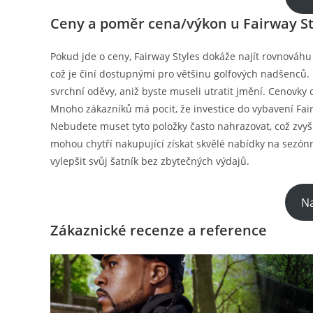
Ceny a poměr cena/výkon u Fairway St
Pokud jde o ceny, Fairway Styles dokáže najít rovnováhu
což je činí dostupnými pro většinu golfových nadšenců. 
svrchní oděvy, aniž byste museli utratit jmění. Cenovky
Mnoho zákazníků má pocit, že investice do vybavení Fairw
Nebudete muset tyto položky často nahrazovat, což zvyšuj
mohou chytří nakupující získat skvělé nabídky na sezónn
vylepšit svůj šatník bez zbytečných výdajů.
Na
Zákaznické recenze a reference