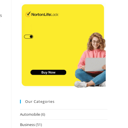
es
e
Our Categories
Automobile
(6)
Business
(51)