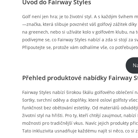
Úvod do Fairway Styles
Golf není jen hra; je to životní styl. A s každým švihem 
—značka, která slibuje povznést váš golfový zážitek dík
na greenech, nebo si užíváte kolo v golfovém klubu, na t
podívejme se, co Fairway Styles nabízí a zda si stojí z
Připoutejte se, protože vám odhalíme vše, co potřebujet
Na
Přehled produktové nabídky Fairway S
Fairway Styles nabízí širokou škálu golfového oblečení n
šortky, svrchní oděvy a doplňky, které osloví golfisty vše
funkčnost bez obětování estetiky. Od materiálů odvádějí
životní styl na hřišti. Pro ty, kteří chtějí zaujmout, nabí
možnosti pro tradičnější vkus. Navíc jejich produkty př
Tato inkluzivita usnadňuje každému najít si něco, co si z